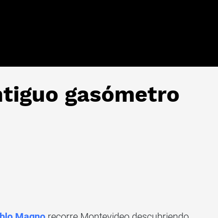
ntiguo gasómetro
blo Magno
recorre Montevideo descubriendo