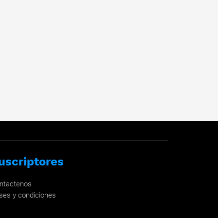
uscriptores
ntactenos
ses y condiciones