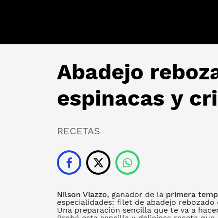
Abadejo reboza
espinacas y cri
RECETAS
Nilson Viazzo
, ganador de la
primera temp
especialidades:
filet de abadejo rebozado 
Una preparación sencilla que te va a hac
Probá esta sencilla y deliciosa receta q