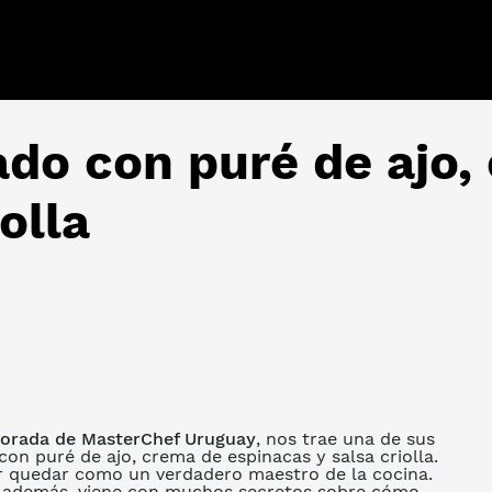
do con puré de ajo,
olla
orada de MasterChef Uruguay
, nos trae una de sus
con puré de ajo, crema de espinacas y salsa criolla
.
er quedar como un verdadero maestro de la cocina.
ue, además, viene con muchos secretos sobre cómo