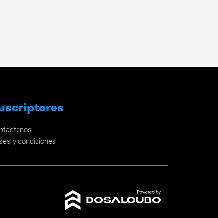
uscriptores
ntactenos
ses y condiciones