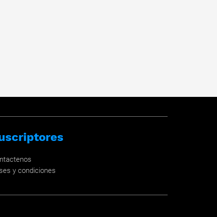
uscriptores
ntactenos
ses y condiciones