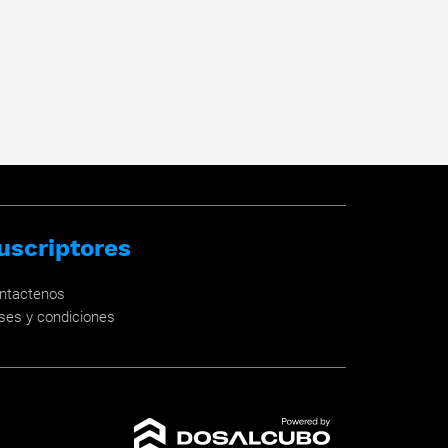
uscriptores
ntactenos
ses y condiciones