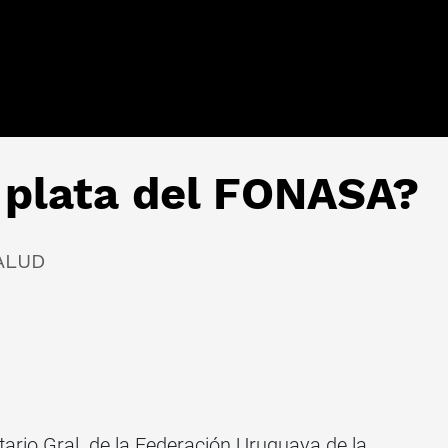
 plata del FONASA?
ALUD
rio Gral. de la Federación Uruguaya de la