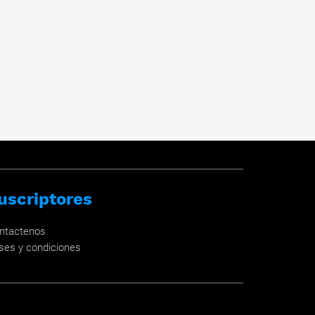
uscriptores
ntactenos
ses y condiciones