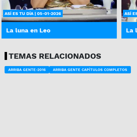
ASÍ ES TU DÍA | 05-01-2026
ASÍ E
La luna en Leo
La 
TEMAS RELACIONADOS
ARRIBA GENTE-2016
ARRIBA GENTE CAPÍTULOS COMPLETOS