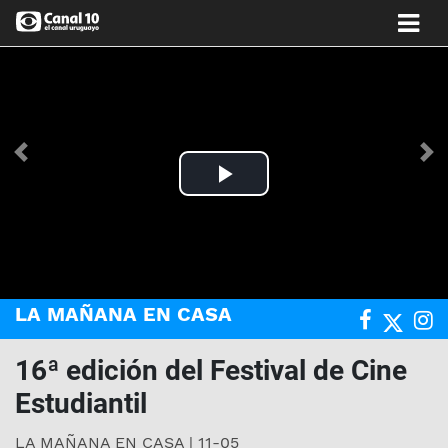
Anterior
Si
Play
Video
LA MAÑANA EN CASA
16ª edición del Festival de Cine
Estudiantil
LA MAÑANA EN CASA | 11-05