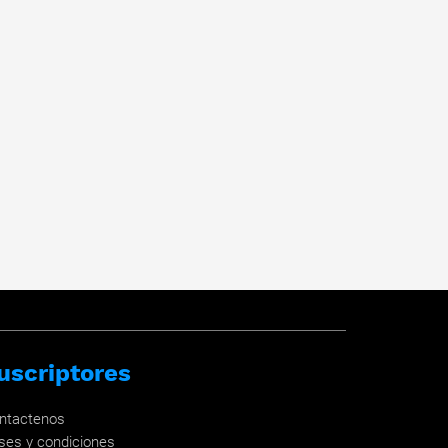
uscriptores
ntactenos
ses y condiciones